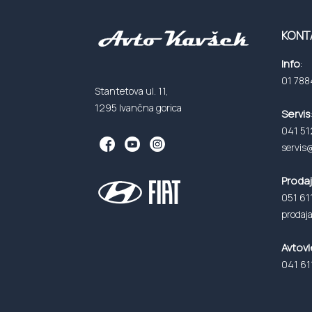
KONT
Info
:
01 788
Stantetova ul. 11,
1295 Ivančna gorica
Servis
041 51
servis
Proda
051 61
prodaj
Avtov
041 61