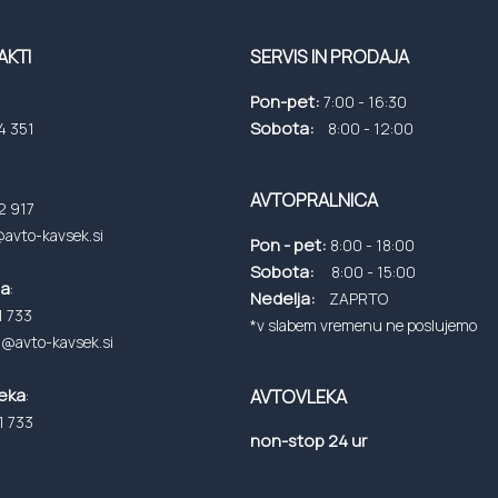
AKTI
SERVIS IN PRODAJA
Pon-pet:
7:00 - 16:30
Sobota:
4 351
8:00 - 12:00
:
AVTOPRALNICA
2 917
@avto-kavsek.si
Pon - pet:
8:00 - 18:00
Sobota:
8:00 - 15:00
ja
:
Nedelja:
ZAPRTO
1 733
*v slabem vremenu ne poslujemo
a@avto-kavsek.si
leka
:
AVTOVLEKA
1 733
non-stop 24 ur