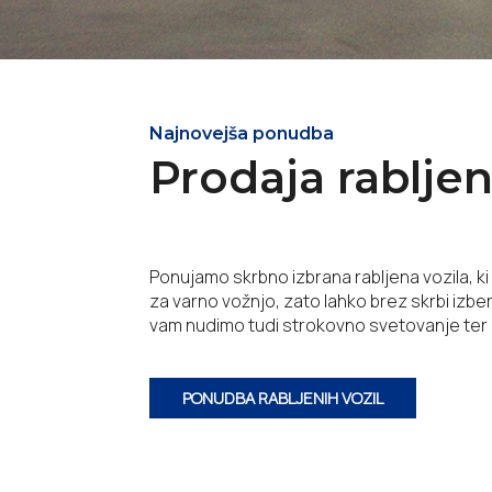
Najnovejša ponudba
Prodaja rabljen
Ponujamo skrbno izbrana rabljena vozila, ki
za varno vožnjo, zato lahko brez skrbi izb
vam nudimo tudi strokovno svetovanje ter p
PONUDBA RABLJENIH VOZIL