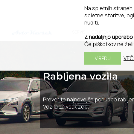
Na spletnih straneh
Uradni servis z
spletne storitve, ogl
nuditi.
SERVIS
CENITEV ŠKODE
Z nadaljnjo uporabo
Če piškotkov ne želi
VEČ
V REDU
Rabljena vozila
Preverite najnovejšo ponudbo rabljeni
Vozila za vsak žep.