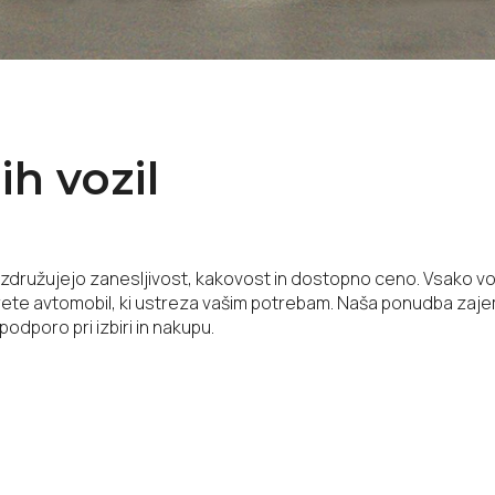
ih vozil
 združujejo zanesljivost, kakovost in dostopno ceno. Vsako voz
erete avtomobil, ki ustreza vašim potrebam. Naša ponudba zaj
odporo pri izbiri in nakupu.