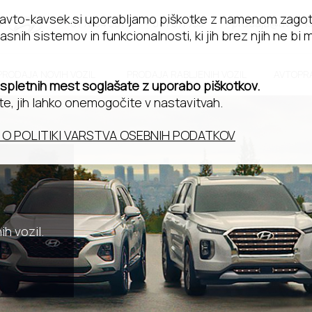
 avto-kavsek.si uporabljamo piškotke z namenom zagot
a
•
01 7884 351
•
051 611 733
•
prodaja@avto-ka
asnih sistemov in funkcionalnosti, ki jih brez njih ne bi 
PRODAJA NOVIH VOZIL
PRODAJA RABLJENIH VOZIL
AVTOPR
 spletnih mest soglašate z uporabo piškotkov.
te, jih lahko onemogočite v nastavitvah.
 O POLITIKI VARSTVA OSEBNIH PODATKOV
h vozil.